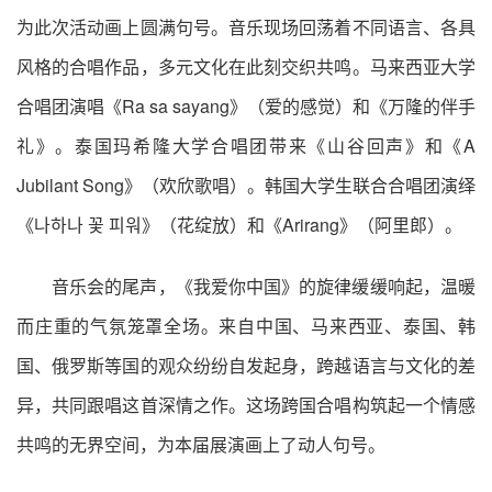
为此次活动画上圆满句号。音乐现场回荡着不同语言、各具
风格的合唱作品，多元文化在此刻交织共鸣。马来西亚大学
合唱团演唱《Ra sa sayang》（爱的感觉）和《万隆的伴手
礼》。泰国玛希隆大学合唱团带来《山谷回声》和《A
Jubilant Song》（欢欣歌唱）。韩国大学生联合合唱团演绎
《나하나 꽃 피워》（花绽放）和《Arirang》（阿里郎）。
音乐会的尾声，《我爱你中国》的旋律缓缓响起，温暖
而庄重的气氛笼罩全场。来自中国、马来西亚、泰国、韩
国、俄罗斯等国的观众纷纷自发起身，跨越语言与文化的差
异，共同跟唱这首深情之作。这场跨国合唱构筑起一个情感
共鸣的无界空间，为本届展演画上了动人句号。