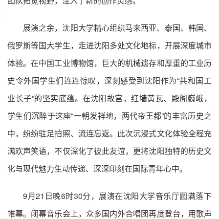
团队拓宽视野，注入了新的创作灵感。
展演之余，沈阳大学精心组织马来西亚、泰国、韩国、
俄罗斯等国大学生，走进沈阳多处文化地标，开展深度城市
体验。在中国工业博物馆，巨大的机械遗存和厚重的工业历
史令外国学生们连连惊叹，深刻感受到沈阳作为“共和国工
业长子”的坚实底蕴。在沈阳故宫，红墙黄瓦、殿阁巍峨，
学生们沉醉于这座“一朝发祥地，两代帝王都”的丰富历史之
中，纷纷驻足拍照、流连忘返。此次沉浸式文化体验全程充
满欢声笑语，不仅深化了彼此友谊，更将沈阳独特的历史文
化与现代魅力生动传递、深深印刻在国际青年心中。
9月21日晚6时30分，展演在沈阳大学音乐厅圆满落下
帷幕。闭幕音乐会上，众多国内外合唱团再度登台，用歌声