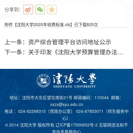
分享到：
附件【
沈阳大学2025年收费标准.xls
】已下载
825
次
上一条：
资产综合管理平台访问地址公示
下一条：
关于印发《沈阳大学预算管理办法（修订）》的通知
地址：沈阳市大东区望花南街21号 邮政编码：110044 邮箱：
xxzx@syu.edu.cn
电话 ：024-62268315（党政办公室） 024-67853071（师生服务中
心）
© 2014 沈阳大学 版权所有
辽ICP备17000652号-2
互联网违法和不
良信息举报中心