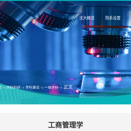
沈大概览
院系设置
正文
 ->
学科科研 ->
学科建设 ->
一级学科 ->
工商管理学